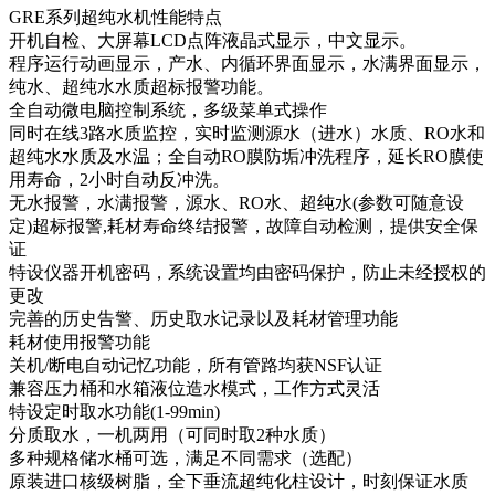
GRE系列超纯水机性能特点
开机自检、大屏幕LCD点阵液晶式显示，中文显示。
程序运行动画显示，产水、内循环界面显示，水满界面显示，
纯水、超纯水水质超标报警功能。
全自动微电脑控制系统，多级菜单式操作
同时在线3路水质监控，实时监测源水（进水）水质、RO水和
超纯水水质及水温；全自动RO膜防垢冲洗程序，延长RO膜使
用寿命，2小时自动反冲洗。
无水报警，水满报警，源水、RO水、超纯水(参数可随意设
定)超标报警,耗材寿命终结报警，故障自动检测，提供安全保
证
特设仪器开机密码，系统设置均由密码保护，防止未经授权的
更改
完善的历史告警、历史取水记录以及耗材管理功能
耗材使用报警功能
关机/断电自动记忆功能，所有管路均获NSF认证
兼容压力桶和水箱液位造水模式，工作方式灵活
特设定时取水功能(1-99min)
分质取水，一机两用（可同时取2种水质）
多种规格储水桶可选，满足不同需求（选配）
原装进口核级树脂，全下垂流超纯化柱设计，时刻保证水质