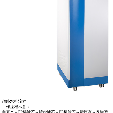
超纯水机流程
工作流程示意：
自来水→PP棉滤芯→碳粉滤芯→PP棉滤芯→增压泵→反渗透