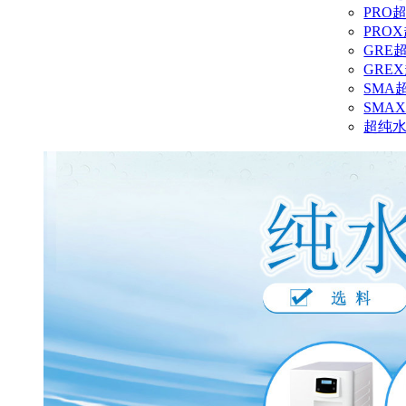
PRO
PRO
GRE
GRE
SMA
SMA
超纯