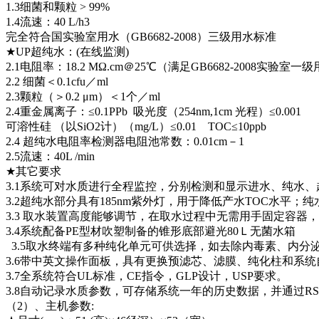
1.3细菌和颗粒 > 99%
1.4流速：40 L/h3
完全符合国实验室用水（GB6682-2008）三级用水标准
★UP超纯水：(在线监测)
2.1电阻率：18.2 MΩ.cm＠25℃（满足GB6682-2008实验室
2.2 细菌＜0.1cfu／ml
2.3颗粒（＞0.2 μm）＜1个／ml
2.4重金属离子：≤0.1PPb 吸光度（254nm,1cm 光程）≤0.001
可溶性硅 （以SiO2计）（mg/L）≤0.01 TOC≤10ppb
2.4 超纯水电阻率检测器电阻池常数：0.01cm－1
2.5流速：40L /min
★其它要求
3.1系统可对水质进行全程监控，分别检测和显示进水、纯水
3.2超纯水部分具有185nm紫外灯，用于降低产水TOC水平
3.3 取水装置高度能够调节，在取水过程中无需用手固定容器
3.4系统配备PE型材吹塑制备的锥形底部避光80Ｌ无菌水箱
3.5取水终端有多种纯化单元可供选择，如去除内毒素、内分泌
3.6带中英文操作面板，具有更换预滤芯、滤膜、纯化柱和系
3.7全系统符合UL标准，CE指令，GLP设计，USP要求。
3.8自动记录水质参数，可存储系统一年的历史数据，并通过RS
（2）、主机参数: