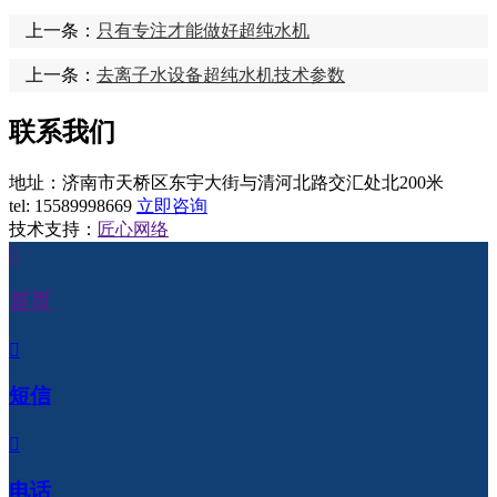
上一条：
只有专注才能做好超纯水机
上一条：
去离子水设备超纯水机技术参数
联系我们
地址：济南市天桥区东宇大街与清河北路交汇处北200米
tel:
15589998669
立即咨询
技术支持：
匠心网络

首页

短信

电话