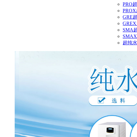
PRO
PRO
GRE
GRE
SMA
SMA
超纯