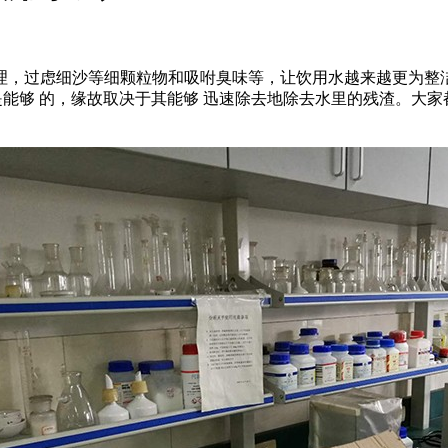
理，过虑细沙等细颗粒物和吸咐臭味等，让饮用水越来越更为整
是能够 的，缘故取决于其能够 迅速除去地除去水里的残渣。大