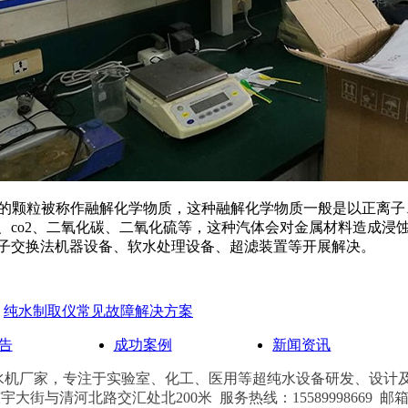
mm的颗粒被称作融解化学物质，这种融解化学物质一般是以正离
、co2、二氧化碳、二氧化硫等，这种汽体会对金属材料造成浸
离子交换法机器设备、软水处理设备、超滤装置等开展解决。
：
纯水制取仪常见故障解决方案
告
成功案例
新闻资讯
水机厂家，
专注于实验室、化工、医用
等
超纯水设备研发、设计及
与清河北路交汇处北200米 服务热线：15589998669 邮箱：101