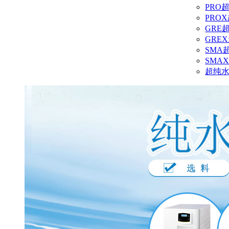
PRO
PRO
GRE
GRE
SMA
SMA
超纯