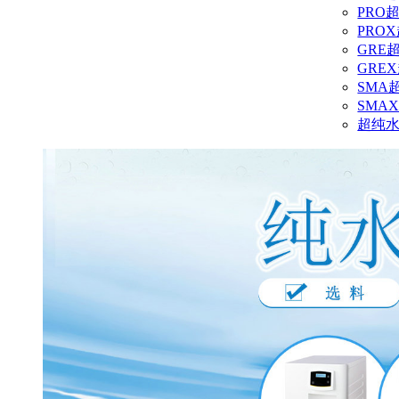
PRO
PRO
GRE
GRE
SMA
SMA
超纯