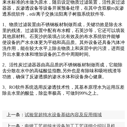
来水标准的水做为原水，随后设定物质过滤装置，活性炭过滤
器器，反渗透设备等设备开展预备处理，在其中含双极ro反渗
透系统软件，edi/离子交换法阳离子树脂系统软件等.
1、物质过滤装置由不锈钢板材制做而成，关键功效是除去水
里的残渣。过滤装置中配有布水帽，石英沙等，它还可以填装
其他原材料。石英沙的装填占比有效及的布水系统软件能够
使设备的产水水体更为平稳和高品质。其外设备还具备汽体冲
洗作用，能在较大水平上除去物质上和床层中的污渍，进而提
升出水量水体和增加设备的工作中周期时间。
2、活性炭过滤器器由高品质的不锈钢板材制做而成，它能除
去分散在水中的高锰酸盐指数,另外也是有除味和吸咐残渣等
功效，确保了反渗透膜的渗水水体和设备身心健康。
3、RO软件系统选用反渗透技术性，其基本原理水为运用压差
除去水里的酸盐，除盐率极高，可做到99%之上。
上一条：
试验室超纯水设备基础內容及应用领域
上一条：
电镀工艺超纯水设备加工工艺详细介绍以及机器设备特性